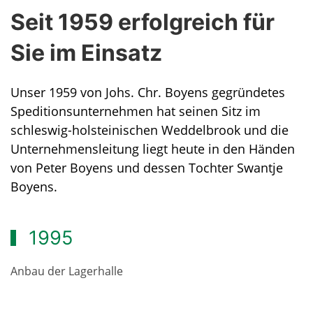
Seit 1959 erfolgreich für
Sie im Einsatz
Unser 1959 von Johs. Chr. Boyens gegründetes
Speditionsunternehmen hat seinen Sitz im
schleswig-holsteinischen Weddelbrook und die
Unternehmensleitung liegt heute in den Händen
von Peter Boyens und dessen Tochter Swantje
Boyens.
1999
1995
Erweiterung der Lagerfläche, Neubau einer
Anbau der Lagerhalle
Waschstraße und einer Werkstatt